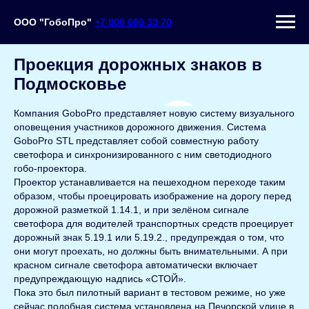
ООО "ГобоПро"
+7 800 600 33 70
Проекция дорожных знаков в
Подмосковье
Компания GoboPro представляет новую систему визуального
оповещения участников дорожного движения. Система
GoboPro STL представляет собой совместную работу
светофора и синхронизированного с ним светодиодного
гобо-проектора.
Проектор устанавливается на пешеходном переходе таким
образом, чтобы проецировать изображение на дорогу перед
дорожной разметкой 1.14.1, и при зелёном сигнале
светофора для водителей транспортных средств проецирует
дорожный знак 5.19.1 или 5.19.2., предупреждая о том, что
они могут проехать, но должны быть внимательными. А при
красном сигнале светофора автоматически включает
предупреждающую надпись «СТОЙ».
Пока это был пилотный вариант в тестовом режиме, но уже
сейчас подобная система установлена на Печорской улице в