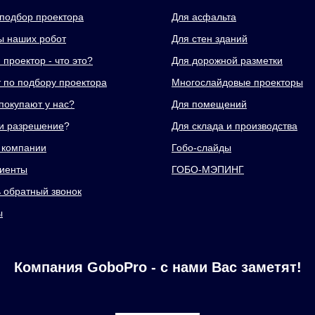
подбор проектора
Для асфальта
 наших робот
Для стен зданий
проектор - что это?
Для дорожной разметки
т по подбору проектора
Многослайдовые проекторы
покупают у нас?
Для помещений
и разрешение
?
Для склада и производства
 компании
Гобо-слайды
иенты
ГОБО-МЭПИНГ
ь обратный звонок
ы
Компания GoboPro - с нами Вас заметят!