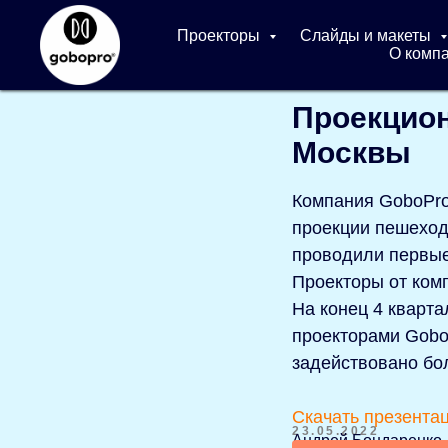
Проекторы
Слайды и макеты
О комп
Проекцион
Москвы
Компания GoboPro
проекции пешеход
проводили первые
Проекторы от ком
На конец 4 кварт
проекторами Gobo
задействовано бо
Скачать презента
23.05.2022
Андрей Бондаренко