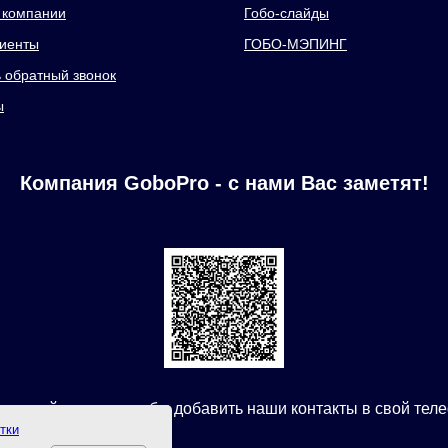
 компании
Гобо-слайды
иенты
ГОБО-МЭПИНГ
ь обратный звонок
ы
Компания GoboPro - с нами Вас заметят!
канируйте qr код чтобы добавить наши контакты в свой тел
тки