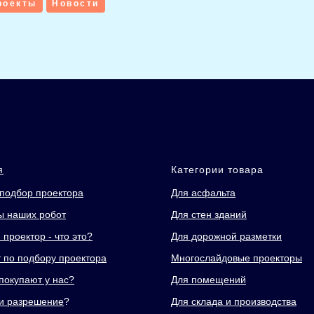
роекты
Новости
я
Категории товара
подбор проектора
Для асфальта
 наших робот
Для стен зданий
проектор - что это?
Для дорожной разметки
т по подбору проектора
Многослайдовые проекторы
покупают у нас?
Для помещений
и разрешение
?
Для склада и производства